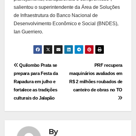
salientou o superintendente da Área de Soluções
de Infraestrutura do Banco Nacional de
Desenvolvimento Econômico e Social (BNDES),
Ian Guerriero.
Post
Quilombo Prata se
PRF recupera
prepara para Festa da
maquinários avaliados em
navigation
Rapadura em julho e
R$ 2 milhões roubados de
fortalece as tradições
canteiro de obras no TO
culturais do Jalapão
By