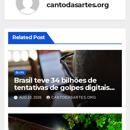
cantodasartes.org
Related Post
BLOG
Brasil teve 34 bilhões de
tentativas de golpes digitais
em um ano
AUG 10, 2026
CANTODASARTES.ORG