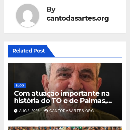
By
cantodasartes.org
Related Post
BLOG
Com atuação importante na
história do TO e de Palmas,
morre Israel Siqueira; Palmas
AUG 8, 2026
CANTODASARTES.ORG
decreta luto oficial de três
dias