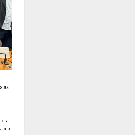
stas
ares
apital