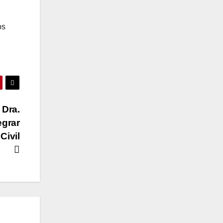
os
 Dra.
egrar
Civil